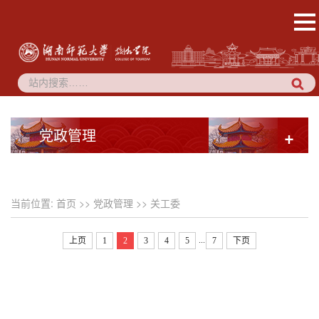
党政管理
+
当前位置:
首页
>>
党政管理
>>
关工委
...
上页
1
2
3
4
5
7
下页