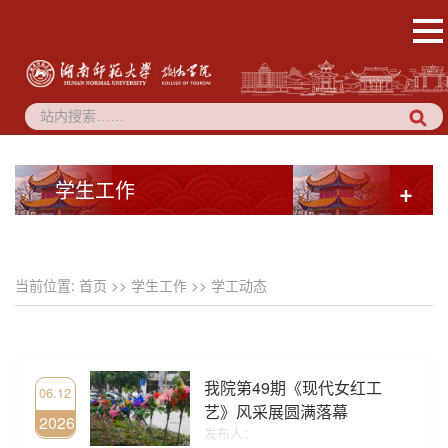
学生工作
+
当前位置:
首页
>>
学生工作
>>
学工动态
我院第49期《现代女红工
06.12
艺》风采展圆满落幕
2026
发布人：