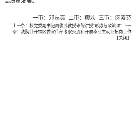
高质量发展。
一审：邓丛亮 二审：廖欢 三审：闵素芬
上一条：
校党委副书记周俊武教授来院讲授“形势与政策课”
下一
条：
我院赴开福区委宣传部考察交流和开展毕业生就业拓岗工作
【
关闭
】