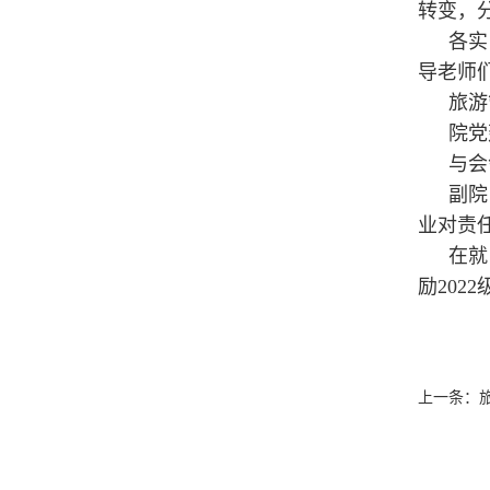
转变，
各实
导老师
旅游
院党
与会
副院
业对责
在就
励20
上一条：