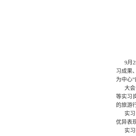
9月
习成果
为中心
大会
等实习
的旅游
实习
优异表
实习