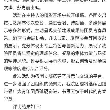
示活动。院团委书记龚曦、学工办辅导员赵雅璇、匡
文琪、彭嘉丽出席。
活动在主持人的精彩开场中拉开帷幕。各团支部
按抽签顺序依次登台，通过合唱、诗朗诵、多媒体展
示等多种形式，生动呈现支部建设成果与团员青春风
采。酒店与会展协会、乐友
E家、旅游协会等团支部
的展示，充分体现出专业特色与创新活力，展现了我
院团员青年坚定的理想信念、凝聚的集体力量与昂扬
的精神风貌。评委根据展示内容、形式创新及现场表
现等维度进行综合评分。
此次活动为各团支部搭建了展示与交流的平台，
进一步增强了团组织的凝聚力。我院团委将继续团结
带领广大青年团员砥砺奋进，书写无愧于时代的青春
华章。
评比结果如下：