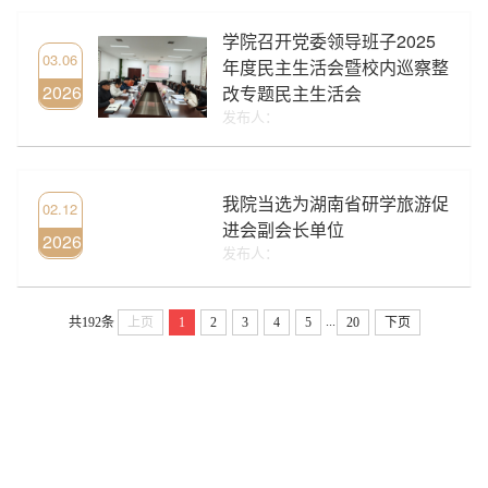
学院召开党委领导班子2025
03.06
年度民主生活会暨校内巡察整
2026
改专题民主生活会
发布人：
我院当选为湖南省研学旅游促
02.12
进会副会长单位
2026
发布人：
...
共192条
上页
1
2
3
4
5
20
下页