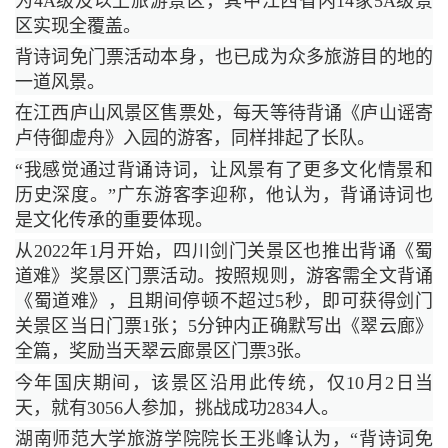
为4A级及以上旅游景区，其中江西省内14家5A级景
区实现全覆盖。
背诗词免门票活动本身，也已成为众多旅游目的地的
一道风景。
在江西庐山风景区售票处，每天等待背诵《庐山谣寄
卢侍御虚舟》入园的游客，同样排起了长队。
“我感觉通过背诵诗词，让风景有了更多文化情景和
历史深度。”广东游客李迎称，他认为，背诵诗词也
是文化传承的重要体现。
从2022年1月开始，四川剑门关景区也推出背诵《蜀
道难》奖景区门票活动。按照规则，游客需全文背诵
《蜀道难》，且期间停顿不超过5秒，即可获得剑门
关景区当日门票1张；5分钟内正确默写出《翠云廊》
全篇，奖励当天翠云廊景区门票3张。
今年国庆期间，该景区沿用此传统，仅10月2日当
天，就有3056人参加，挑战成功2834人。
湖南师范大学旅游学院院长王兆峰认为，“背诗词免