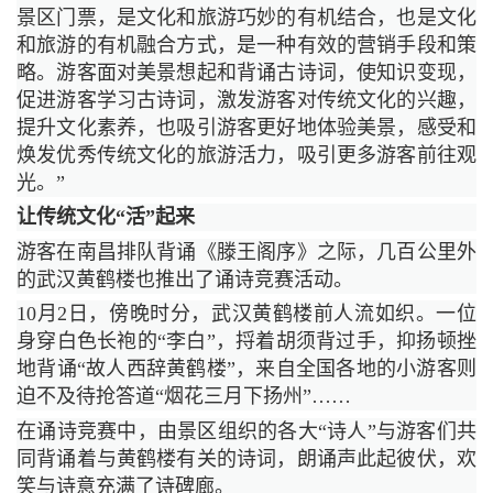
景区门票，是文化和旅游巧妙的有机结合，也是文化
和旅游的有机融合方式，是一种有效的营销手段和策
略。游客面对美景想起和背诵古诗词，使知识变现，
促进游客学习古诗词，激发游客对传统文化的兴趣，
提升文化素养，也吸引游客更好地体验美景，感受和
焕发优秀传统文化的旅游活力，吸引更多游客前往观
光。”
让传统文化“活”起来
游客在南昌排队背诵《滕王阁序》之际，几百公里外
的武汉黄鹤楼也推出了诵诗竞赛活动。
10月2日，傍晚时分，武汉黄鹤楼前人流如织。一位
身穿白色长袍的“李白”，捋着胡须背过手，抑扬顿挫
地背诵“故人西辞黄鹤楼”，来自全国各地的小游客则
迫不及待抢答道“烟花三月下扬州”……
在诵诗竞赛中，由景区组织的各大“诗人”与游客们共
同背诵着与黄鹤楼有关的诗词，朗诵声此起彼伏，欢
笑与诗意充满了诗碑廊。