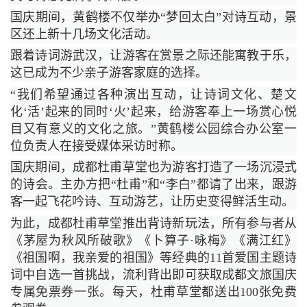
国庆期间，黄鹤楼不仅举办“梦回太白”对诗互动，景
区还上新十几场文化活动。
跟着诗词游武汉，让游客在赏景之际还能寓教于乐，
这已成为不少亲子游客家庭的选择。
“我们希望通过各种演出互动，让诗词文化、楚文
化‘活’起来的同时‘火’起来，给游客奉上一场赏心悦
目又有意义的文化之旅。”黄鹤楼公园综合办公室一
位负责人在接受媒体采访时称。
国庆期间，成都杜甫草堂也为游客打造了一场沉浸式
的诗会。主办方把“杜甫”和“李白”都请了出来，跟游
客一起飞花吟诗、互动游艺，让历史变得鲜活生动。
为此，成都杜甫草堂推出背诗新玩法，所有参与者从
《茅屋为秋风所破歌》《卜算子·咏梅》《满江红》
《祖国啊，我亲爱的祖国》等经典的11首爱国主题诗
词中自选一首挑战，流利背出即可获取成都文旅国庆
专属免票券一张。每天，杜甫草堂都送出100张免费