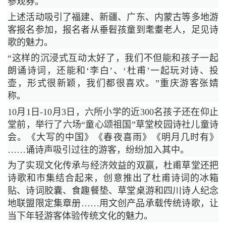
参观券。
上述活动吸引了福建、新疆、广东、内蒙古等多地游
客报名参加，报名者从垂髫孩童到耄耋老人，足见诗
歌的魅力。
“这样的沉浸式互动太好了，我们不但能和孩子一起
朗诵诗词，还能和‘李白’、‘杜甫’一起玩对诗、投
壶，形式很新颖，我们都很喜欢。”重庆游客张婧
称。
10月1日-10月3日，六所小学的近300名孩子还在仰止
堂前，举行了六场“童心颂祖国”草堂校园诗社儿童诗
会。《大写的中国》《春夜喜雨》《明月几时有》
……诵诗声吸引过往的游客，纷纷加入其中。
为了实现文化传承与经济效益的双赢，杜甫草堂还把
诗歌和市集结合起来，创意推出了杜甫诗词的冰箱
贴、诗词胶囊、食趣餐垫、草堂桌游和四川诗人纪念
地联盟限定集章册……用文创产品承载传统诗歌，让
当下年轻游客体验传统文化的魅力。