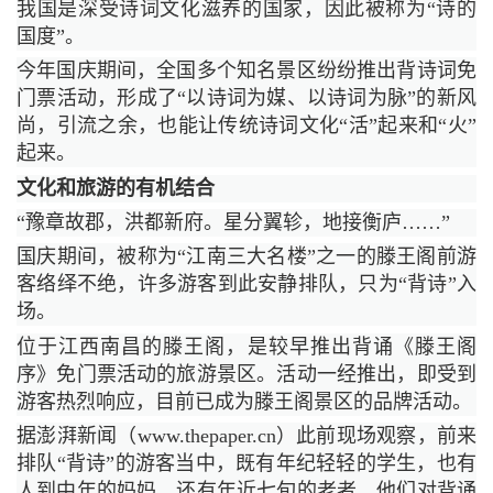
我国是深受诗词文化滋养的国家，因此被称为“诗的
国度”。
今年国庆期间，全国多个知名景区纷纷推出背诗词免
门票活动，形成了“以诗词为媒、以诗词为脉”的新风
尚，引流之余，也能让传统诗词文化“活”起来和“火”
起来。
文化和旅游的有机结合
“豫章故郡，洪都新府。星分翼轸，地接衡庐……”
国庆期间，被称为“江南三大名楼”之一的滕王阁前游
客络绎不绝，许多游客到此安静排队，只为“背诗”入
场。
位于江西南昌的滕王阁，是较早推出背诵《滕王阁
序》免门票活动的旅游景区。活动一经推出，即受到
游客热烈响应，目前已成为滕王阁景区的品牌活动。
据澎湃新闻（www.thepaper.cn）此前现场观察，前来
排队“背诗”的游客当中，既有年纪轻轻的学生，也有
人到中年的妈妈，还有年近七旬的老者，他们对背诵