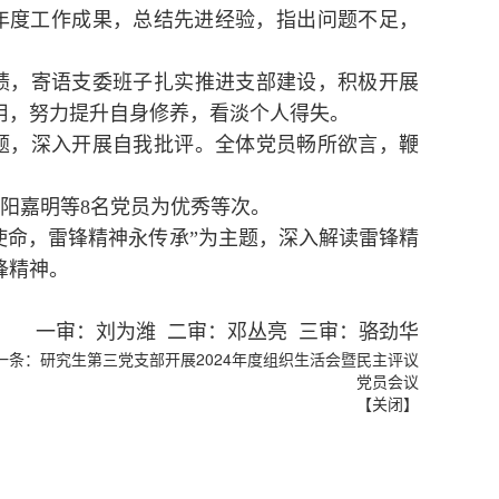
24年度工作成果，总结先进经验，指出问题不足，
绩，寄语支委班子扎实推进支部建设，积极开展
用，努力提升自身修养，看淡个人得失。
题，深入开展自我批评。全体党员畅所欲言，鞭
阳嘉明等8名党员为优秀等次。
使命，雷锋精神永传承”为主题，深入解读雷锋精
锋精神。
一审：刘为潍 二审：邓丛亮 三审：骆劲华
一条：
研究生第三党支部开展2024年度组织生活会暨民主评议
党员会议
【
关闭
】