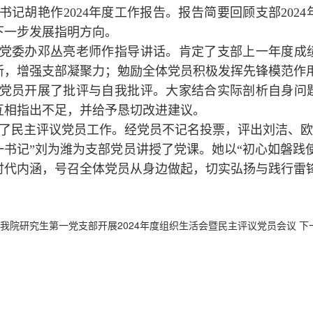
书记胡艳作2024年度工作报告。报告简要回顾支部20
下一步发展指明方向。
党委办邓丛亮老师作指导讲话。肯定了支部上一年度成
新，增强支部凝聚力；勉励全体党员积极发挥先锋模范作
党员开展了批评与自我批评。大家结合实际剖析自身问
互相指出不足，并给予恳切改进建议。
了民主评议党员工作。经党员不记名投票，评出刘洁、欧
一书记”刘为潍为支部党员讲授了党课。她以“初心如磐践
时代内涵，号召全体党员从身边做起，切实弘扬与践行雷
我院研究生第一党支部开展2024年度组织生活会暨民主评议党员会议
下