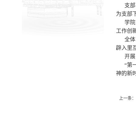
支部
为支部
学院
工作创
全体
辟入里
开展
“第
神的新
上一条：