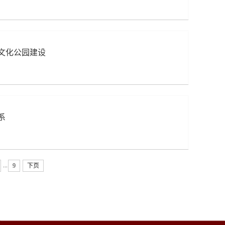
文化公园建设
系
...
9
下页